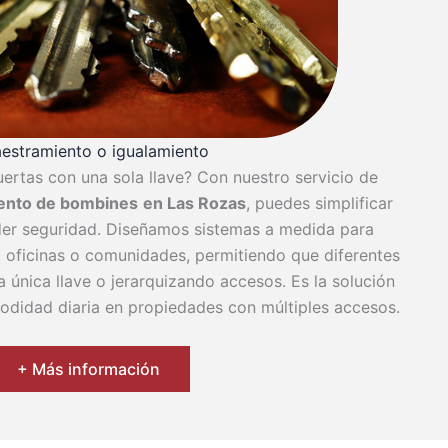
estramiento o igualamiento
puertas con una sola llave? Con nuestro servicio de
ento de bombines
en Las Rozas
, puedes simplificar
rder seguridad. Diseñamos sistemas a medida para
s, oficinas o comunidades, permitiendo que diferentes
 única llave o jerarquizando accesos. Es la solución
odidad diaria en propiedades con múltiples accesos.
+ Más información