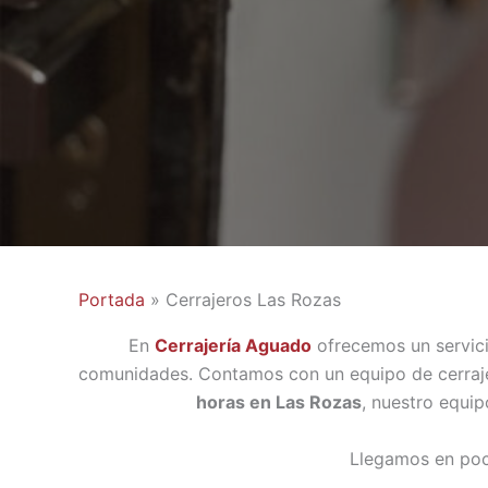
Portada
»
Cerrajeros Las Rozas
En
Cerrajería Aguado
ofrecemos un servic
comunidades. Contamos con un equipo de cerraje
horas en Las Rozas
, nuestro equip
Llegamos en poc