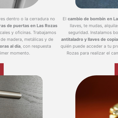
ves dentro o la cerradura no
El
cambio de bombín
en L
ras de puertas en Las Rozas
llaves, te mudas, alqui
cales y oficinas. Trabajamos
seguridad. Instalamos 
 de madera, metálicas y de
antitaladro y llaves de copi
oras al día
, con respuesta
quién puede acceder a tu pr
primer momento.
Rozas para realizar el ca