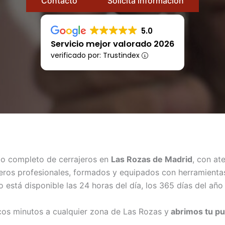
Contacto
Solicita información
5.0
Servicio mejor valorado 2026
verificado por: Trustindex
io completo de cerrajeros en
Las Rozas de Madrid
, con at
ros profesionales, formados y equipados con herramientas
o está disponible las 24 horas del día, los 365 días del añ
os minutos a cualquier zona de Las Rozas y
abrimos tu pu