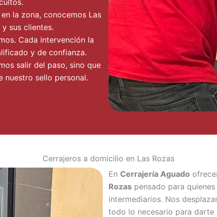
ultos.
o en la zona, conocemos Las
y sus clientes.
mos. Cada intervención la
lificado y de confianza.
mos salir del paso, sino que
 nuestro sello personal.
Cerrajeros a domicilio en Las Rozas
En
Cerrajería Aguado
ofrece
Rozas
pensado para quienes b
intermediarios. Nos desplaz
todo lo necesario para darte